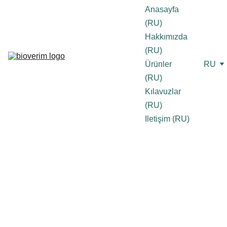
Anasayfa 
(RU)
Hakkımızda 
(RU)
Ürünler 
RU
(RU)
Kılavuzlar 
(RU)
Iletişim (RU)
Adres
Bize Ulaşın
Adınız Soyadınız